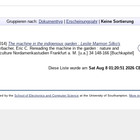
Gruppieren nach:
Dokumenttyp
|
Erscheinungsjahr
|
Keine Sortierung
014)
The machine in the indigenous garden : Leslie Marmon Silko's
rbacher, Eric C.
Rereading the machine in the garden : nature and
culture Nordamerikastudien Frankfurt a. M. [u.a.]
34
148-166
[Buchkapitel]
Diese Liste wurde am
Sat Aug 8 01:20:51 2026 
ped by the
School of Electronics and Computer Science
at the University of Southampton.
More in