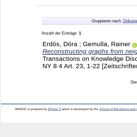
Gruppieren nach:
Dokume
Anzahl der Einträge:
1
.
Erdös, Dóra
;
Gemulla, Rainer
Reconstructing graphs from nei
Transactions on Knowledge Dis
NY
8 4 Art. 23, 1-22
[Zeitschrifte
Die
MADOC is powered by
EPrints 3
which is developed by the
School of Electronics and