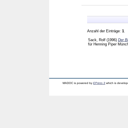
Anzahl der Einträge:
1
.
Sack, Rolf
(1996)
Der B
für Henning Piper Mün
MADOC is powered by
EPrints 3
which is develo