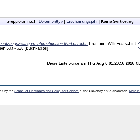
Gruppieren nach:
Dokumenttyp
|
Erscheinungsjahr
|
Keine Sortierung
enutzungszwang im internationalen Markenrecht.
Erdmann, Willi
Festschrift
chen
603 - 626
[Buchkapitel]
Diese Liste wurde am
Thu Aug 6 01:28:56 2026 
ped by the
School of Electronics and Computer Science
at the University of Southampton.
More in