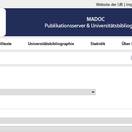
Website der UB
|
Im
lltexte
Universitätsbibliographie
Statistik
Über