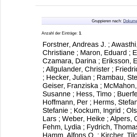
Gruppieren nach:
Dokume
Anzahl der Einträge:
1
.
Forstner, Andreas J.
;
Awasthi
Christiane
;
Maron, Eduard
;
E
Czamara, Darina
;
Eriksson, E
;
Allgulander, Christer
;
Friedri
;
Hecker, Julian
;
Rambau, Ste
Geiser, Franziska
;
McMahon, 
Susanne
;
Hess, Timo
;
Buerfe
Hoffmann, Per
;
Herms, Stefa
Stefanie
;
Kockum, Ingrid
;
Ol
Lars
;
Weber, Heike
;
Alpers, 
Fehm, Lydia
;
Fydrich, Thoma
Hamm, Alfons O.
;
Kircher, Til