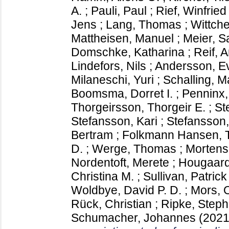
A.
;
Pauli, Paul
;
Rief, Winfried
Jens
;
Lang, Thomas
;
Wittche
Mattheisen, Manuel
;
Meier, S
Domschke, Katharina
;
Reif, 
Lindefors, Nils
;
Andersson, E
Milaneschi, Yuri
;
Schalling, M
Boomsma, Dorret I.
;
Penninx,
Thorgeirsson, Thorgeir E.
;
St
Stefansson, Kari
;
Stefansson,
Bertram
;
Folkmann Hansen,
D.
;
Werge, Thomas
;
Mortens
Nordentoft, Merete
;
Hougaard
Christina M.
;
Sullivan, Patrick
Woldbye, David P. D.
;
Mors, 
Rück, Christian
;
Ripke, Step
Schumacher, Johannes
(202