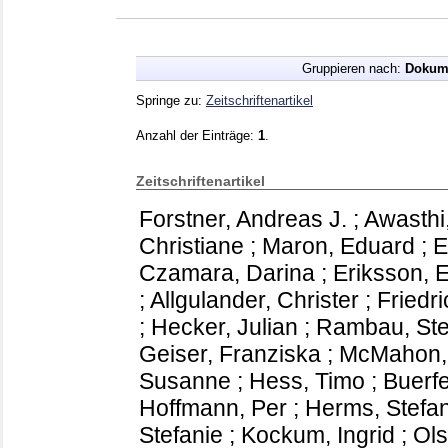
Gruppieren nach:
Dokum
Springe zu:
Zeitschriftenartikel
Anzahl der Einträge:
1
.
Zeitschriftenartikel
Forstner, Andreas J.
;
Awasthi
Christiane
;
Maron, Eduard
;
E
Czamara, Darina
;
Eriksson, E
;
Allgulander, Christer
;
Friedri
;
Hecker, Julian
;
Rambau, Ste
Geiser, Franziska
;
McMahon, 
Susanne
;
Hess, Timo
;
Buerfe
Hoffmann, Per
;
Herms, Stefa
Stefanie
;
Kockum, Ingrid
;
Ol