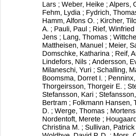
Lars
;
Weber, Heike
;
Alpers, 
Fehm, Lydia
;
Fydrich, Thoma
Hamm, Alfons O.
;
Kircher, Til
A.
;
Pauli, Paul
;
Rief, Winfried
Jens
;
Lang, Thomas
;
Wittche
Mattheisen, Manuel
;
Meier, S
Domschke, Katharina
;
Reif, 
Lindefors, Nils
;
Andersson, E
Milaneschi, Yuri
;
Schalling, M
Boomsma, Dorret I.
;
Penninx,
Thorgeirsson, Thorgeir E.
;
St
Stefansson, Kari
;
Stefansson,
Bertram
;
Folkmann Hansen,
D.
;
Werge, Thomas
;
Mortens
Nordentoft, Merete
;
Hougaard
Christina M.
;
Sullivan, Patrick
Woldbye, David P. D.
;
Mors, 