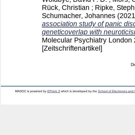
Rück, Christian
;
Ripke, Step
Schumacher, Johannes
(202
association study of panic dis
geneticoverlap with neurotici
Molecular Psychiatry London
[Zeitschriftenartikel]
Di
MADOC is powered by
EPrints 3
which is developed by the
School of Electronics and