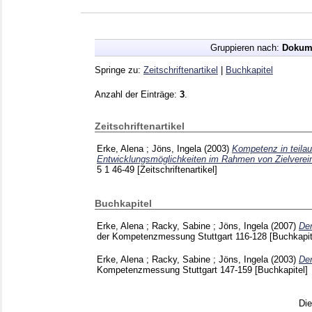
Gruppieren nach:
Dokum
Springe zu:
Zeitschriftenartikel
|
Buchkapitel
Anzahl der Einträge:
3
.
Zeitschriftenartikel
Erke, Alena
;
Jöns, Ingela
(2003)
Kompetenz in teila
Entwicklungsmöglichkeiten im Rahmen von Zielverei
5 1
46-49
[Zeitschriftenartikel]
Buchkapitel
Erke, Alena
;
Racky, Sabine
;
Jöns, Ingela
(2007)
De
der Kompetenzmessung Stuttgart
116-128
[Buchkapit
Erke, Alena
;
Racky, Sabine
;
Jöns, Ingela
(2003)
De
Kompetenzmessung Stuttgart
147-159
[Buchkapitel]
Di