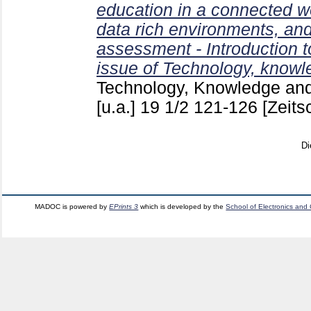
education in a connected wor
data rich environments, a
assessment - Introduction t
issue of Technology, knowl
Technology, Knowledge and
[u.a.]
19 1/2
121-126
[Zeitsc
Di
MADOC is powered by
EPrints 3
which is developed by the
School of Electronics and