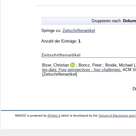
Gruppieren nach:
Dokum
Springe zu:
Zeitschriftenartikel
Anzahl der Einträge:
1
.
Zeitschriftenartikel
Bizer, Christian
;
Boncz, Peter
;
Brodie, Michael L
big data: Four perspectives - four challenges.
ACM SI
[Zeitschriftenartikel]
D
MADOC is powered by
EPrints 3
which is developed by the
School of Electronics and