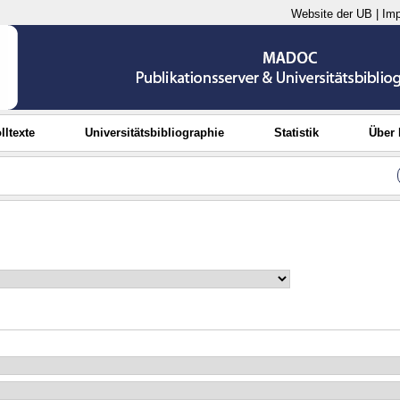
Website der UB
|
Im
lltexte
Universitätsbibliographie
Statistik
Über