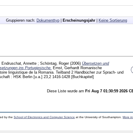
Gruppieren nach:
Dokumenttyp
|
Erscheinungsjahr
|
Keine Sortierung
;
Endruschat, Annette
;
Schöntag, Roger
(2006)
Übersetzen und
setzungen ins Portugiesische.
Ernst, Gerhardt
Romanische
oire linguistique de la Romania. Teilband 2 Handbücher zur Sprach- und
haft : HSK Berlin [u.a.]
23,2
1416-1428
[Buchkapitel]
Diese Liste wurde am
Fri Aug 7 01:30:59 2026 
ped by the
School of Electronics and Computer Science
at the University of Southampton.
More in