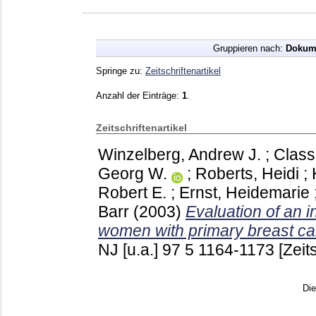
Gruppieren nach:
Dokum
Springe zu:
Zeitschriftenartikel
Anzahl der Einträge:
1
.
Zeitschriftenartikel
Winzelberg, Andrew J.
;
Class
Georg W.
;
Roberts, Heidi
;
Robert E.
;
Ernst, Heidemarie
Barr
(2003)
Evaluation of an i
women with primary breast ca
NJ [u.a.]
97 5
1164-1173
[Zeit
Di