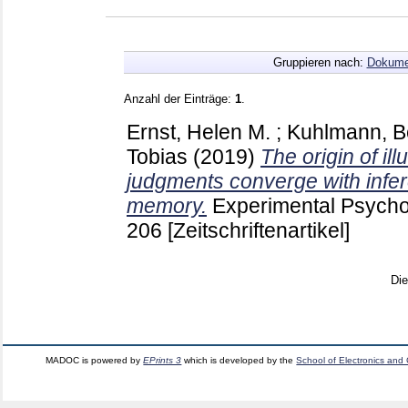
Gruppieren nach:
Dokume
Anzahl der Einträge:
1
.
Ernst, Helen M.
;
Kuhlmann, Be
Tobias
(2019)
The origin of il
judgments converge with infer
memory.
Experimental Psycho
206
[Zeitschriftenartikel]
Di
MADOC is powered by
EPrints 3
which is developed by the
School of Electronics and