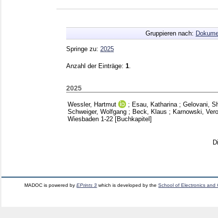
Gruppieren nach:
Dokume
Springe zu:
2025
Anzahl der Einträge:
1
.
2025
Wessler, Hartmut
;
Esau, Katharina
;
Gelovani, S
Schweiger, Wolfgang
;
Beck, Klaus
;
Karnowski, Ver
Wiesbaden
1-22
[Buchkapitel]
D
MADOC is powered by
EPrints 3
which is developed by the
School of Electronics and