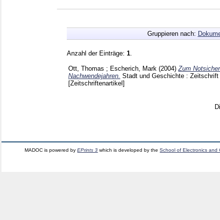
Gruppieren nach:
Dokume
Anzahl der Einträge:
1
.
Ott, Thomas
;
Escherich, Mark
(2004)
Zum Notsicheru
Nachwendejahren.
Stadt und Geschichte : Zeitschrift 
[Zeitschriftenartikel]
D
MADOC is powered by
EPrints 3
which is developed by the
School of Electronics and