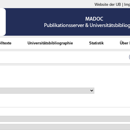
Website der UB
|
Im
lltexte
Universitätsbibliographie
Statistik
Über