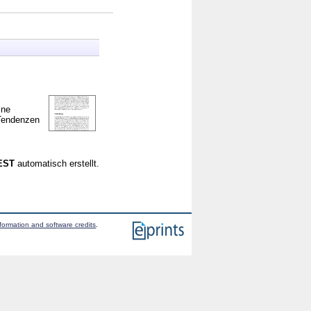
ine
 Tendenzen
CEST
automatisch erstellt.
formation and software credits
.