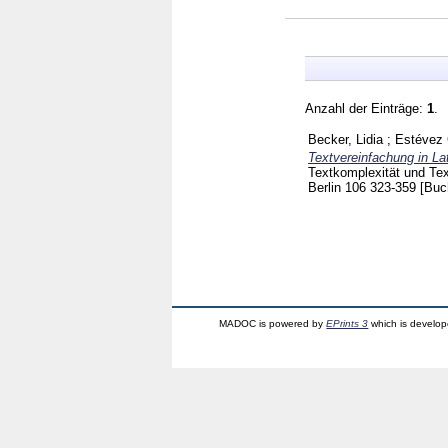
Anzahl der Einträge:
1
.
Becker, Lidia
;
Estévez 
Textvereinfachung in La
Textkomplexität und Tex
Berlin
106
323-359
[Buc
MADOC is powered by
EPrints 3
which is develo