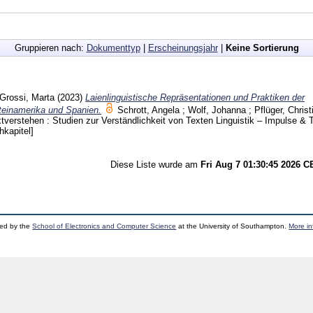
Gruppieren nach:
Dokumenttyp
|
Erscheinungsjahr
|
Keine Sortierung
Grossi, Marta
(2023)
Laienlinguistische Repräsentationen und Praktiken der
teinamerika und Spanien.
Schrott, Angela
;
Wolf, Johanna
;
Pflüger, Christ
tverstehen : Studien zur Verständlichkeit von Texten Linguistik – Impulse &
hkapitel]
Diese Liste wurde am
Fri Aug 7 01:30:45 2026 
ped by the
School of Electronics and Computer Science
at the University of Southampton.
More in