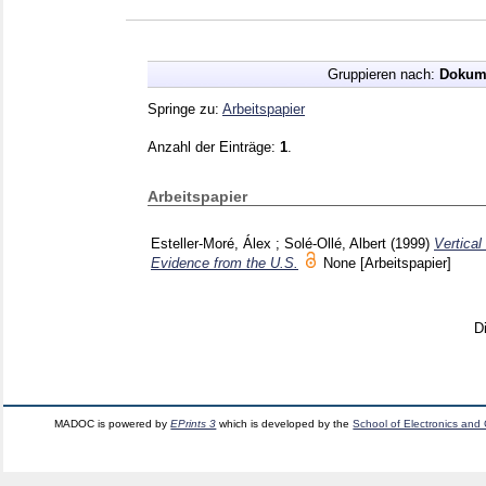
Gruppieren nach:
Dokum
Springe zu:
Arbeitspapier
Anzahl der Einträge:
1
.
Arbeitspapier
Esteller-Moré, Álex
;
Solé-Ollé, Albert
(1999)
Vertical
Evidence from the U.S.
None
[Arbeitspapier]
D
MADOC is powered by
EPrints 3
which is developed by the
School of Electronics and