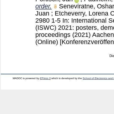
order.
Seneviratne, Osha
Juan
;
Etcheverry, Lorena
C
2980
1-5
In: International
(ISWC) 2021: posters, demo
proceedings (2021) Aache
(Online)
[Konferenzveröffen
Di
MADOC is powered by
EPrints 3
which is developed by the
School of Electronics and