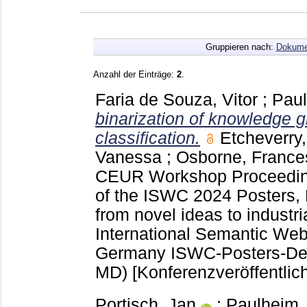
Gruppieren nach:
Dokume
Anzahl der Einträge:
2
.
Faria de Souza, Vitor
;
Paul
binarization of knowledge 
classification.
Etcheverry
Vanessa
;
Osborne, France
CEUR Workshop Proceedi
of the ISWC 2024 Posters,
from novel ideas to industri
International Semantic We
Germany
ISWC-Posters-Dem
MD)
[Konferenzveröffentlic
Portisch, Jan
;
Paulheim,