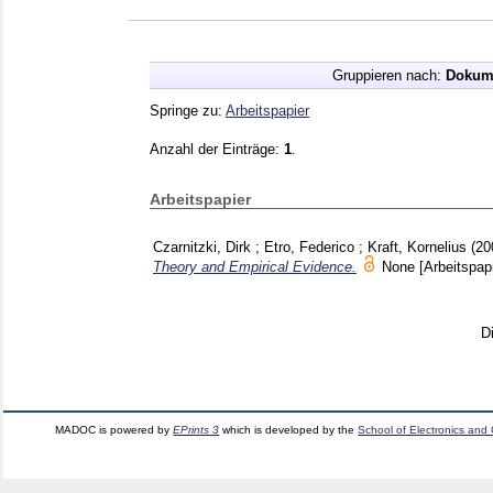
Gruppieren nach:
Dokum
Springe zu:
Arbeitspapier
Anzahl der Einträge:
1
.
Arbeitspapier
Czarnitzki, Dirk
;
Etro, Federico
;
Kraft, Kornelius
(20
Theory and Empirical Evidence.
None
[Arbeitspap
D
MADOC is powered by
EPrints 3
which is developed by the
School of Electronics and