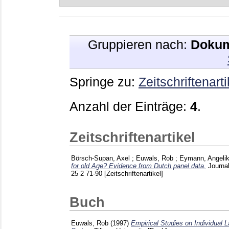
Gruppieren nach:
Dokum
Springe zu:
Zeitschriftenarti
Anzahl der Einträge:
4
.
Zeitschriftenartikel
Börsch-Supan, Axel
;
Euwals, Rob
;
Eymann, Angeli
for old Age? Evidence from Dutch panel data.
Journa
25 2
71-90
[Zeitschriftenartikel]
Buch
Euwals, Rob
(1997)
Empirical Studies on Individual 