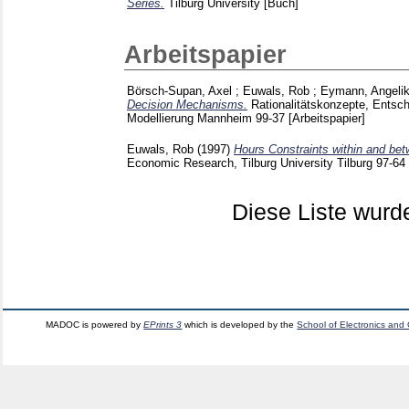
Series.
Tilburg University
[Buch]
Arbeitspapier
Börsch-Supan, Axel
;
Euwals, Rob
;
Eymann, Angeli
Decision Mechanisms.
Rationalitätskonzepte, Ents
Modellierung Mannheim
99-37
[Arbeitspapier]
Euwals, Rob
(1997)
Hours Constraints within and be
Economic Research, Tilburg University Tilburg
97-64
Diese Liste wur
MADOC is powered by
EPrints 3
which is developed by the
School of Electronics and