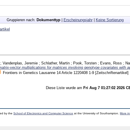
Gruppieren nach:
Dokumenttyp
|
Erscheinungsjahr
|
Keine Sortierung
artikel
;
Vandenplas, Jeremie
;
Schlather, Martin
;
Pook, Torsten
;
Evans, Ross
;
Na
atrix-vector multiplications for matrices involving genotype covariates with a
Frontiers in Genetics Lausanne
14 Article 1220408
1-9
[Zeitschriftenartikel]
Diese Liste wurde am
Fri Aug 7 01:27:02 2026 
ped by the
School of Electronics and Computer Science
at the University of Southampton.
More in