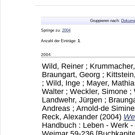
Gruppieren nach:
Dokume
Springe zu:
2004
Anzahl der Einträge:
1
.
2004
Wild, Reiner
;
Krummacher,
Braungart, Georg
;
Kittstein
;
Wild, Inge
;
Mayer, Mathia
Walter
;
Weckler, Simone
;
Landwehr, Jürgen
;
Braunga
Andreas
;
Arnold-de Simine
Reck, Alexander
(2004)
We
Handbuch : Leben - Werk - 
Weimar
59-236
[Buchkapite