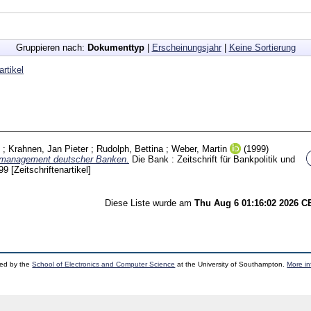
Gruppieren nach:
Dokumenttyp
|
Erscheinungsjahr
|
Keine Sortierung
artikel
;
Krahnen, Jan Pieter
;
Rudolph, Bettina
;
Weber, Martin
(1999)
ditmanagement deutscher Banken.
Die Bank : Zeitschrift für Bankpolitik und
199
[Zeitschriftenartikel]
Diese Liste wurde am
Thu Aug 6 01:16:02 2026 
ped by the
School of Electronics and Computer Science
at the University of Southampton.
More in