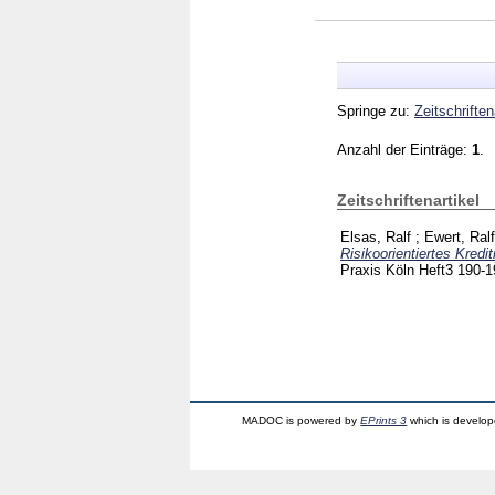
Springe zu:
Zeitschriften
Anzahl der Einträge:
1
.
Zeitschriftenartikel
Elsas, Ralf
;
Ewert, Ralf
Risikoorientiertes Kre
Praxis Köln
Heft3
190-
MADOC is powered by
EPrints 3
which is develo