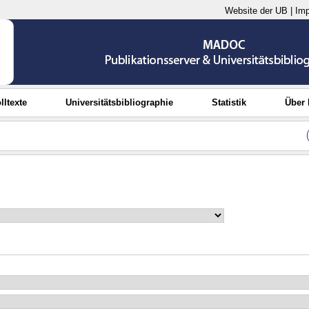
Website der UB
|
Im
lltexte
Universitätsbibliographie
Statistik
Über