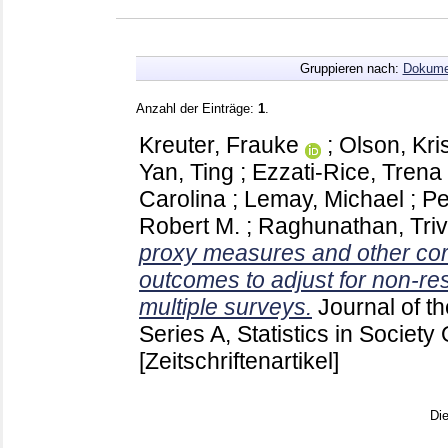
Gruppieren nach:
Dokume
Anzahl der Einträge:
1
.
Kreuter, Frauke
;
Olson, Kri
Yan, Ting
;
Ezzati-Rice, Trena
Carolina
;
Lemay, Michael
;
Pe
Robert M.
;
Raghunathan, Trive
proxy measures and other cor
outcomes to adjust for non-r
multiple surveys.
Journal of th
Series A, Statistics in Society
[Zeitschriftenartikel]
Di