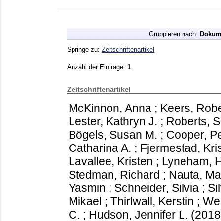
Gruppieren nach:
Dokum
Springe zu:
Zeitschriftenartikel
Anzahl der Einträge:
1
.
Zeitschriftenartikel
McKinnon, Anna
;
Keers, Robe
Lester, Kathryn J.
;
Roberts, 
Bögels, Susan M.
;
Cooper, Pe
Catharina A.
;
Fjermestad, Kri
Lavallee, Kristen
;
Lyneham, He
Stedman, Richard
;
Nauta, Ma
Yasmin
;
Schneider, Silvia
;
Si
Mikael
;
Thirlwall, Kerstin
;
Wer
C.
;
Hudson, Jennifer L.
(201