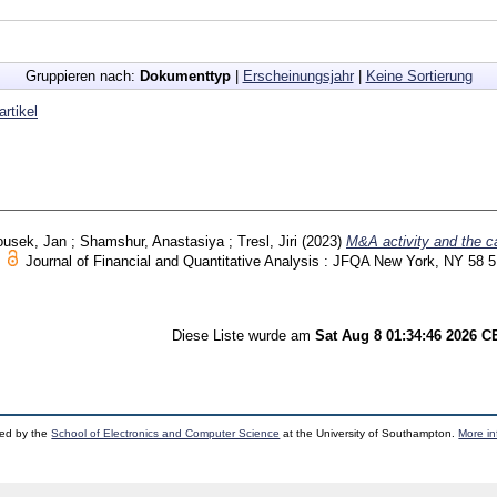
Gruppieren nach:
Dokumenttyp
|
Erscheinungsjahr
|
Keine Sortierung
artikel
usek, Jan
;
Shamshur, Anastasiya
;
Tresl, Jiri
(2023)
M&A activity and the ca
Journal of Financial and Quantitative Analysis : JFQA New York, NY
58 
Diese Liste wurde am
Sat Aug 8 01:34:46 2026 
ped by the
School of Electronics and Computer Science
at the University of Southampton.
More in