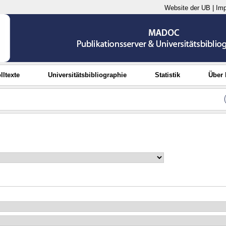
Website der UB
|
Im
lltexte
Universitätsbibliographie
Statistik
Über