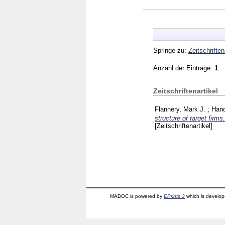
Springe zu:
Zeitschriften
Anzahl der Einträge:
1
.
Zeitschriftenartikel
Flannery, Mark J.
;
Hano
structure of target firms.
[Zeitschriftenartikel]
MADOC is powered by
EPrints 3
which is develo