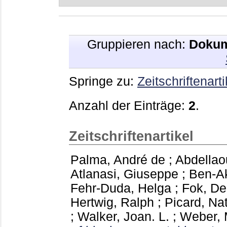
Gruppieren nach:
Dokum
Springe zu:
Zeitschriftenarti
Anzahl der Einträge:
2
.
Zeitschriftenartikel
Palma, André de
;
Abdella
Atlanasi, Giuseppe
;
Ben-A
Fehr-Duda, Helga
;
Fok, De
Hertwig, Ralph
;
Picard, Na
;
Walker, Joan. L.
;
Weber, 