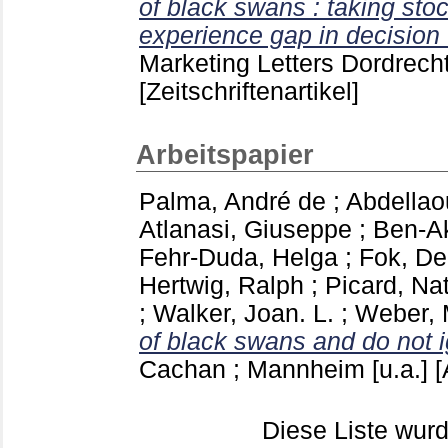
of black swans : taking stoc
experience gap in decision 
Marketing Letters Dordrecht
[Zeitschriftenartikel]
Arbeitspapier
Palma, André de
;
Abdella
Atlanasi, Giuseppe
;
Ben-A
Fehr-Duda, Helga
;
Fok, De
Hertwig, Ralph
;
Picard, Na
;
Walker, Joan. L.
;
Weber, 
of black swans and do not 
Cachan ; Mannheim [u.a.]
[
Diese Liste wu