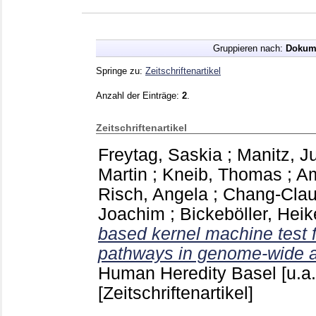
Gruppieren nach:
Dokum
Springe zu:
Zeitschriftenartikel
Anzahl der Einträge:
2
.
Zeitschriftenartikel
Freytag, Saskia
;
Manitz, J
Martin
;
Kneib, Thomas
;
Am
Risch, Angela
;
Chang-Clau
Joachim
;
Bickeböller, Heik
based kernel machine test fo
pathways in genome-wide as
Human Heredity Basel [u.a
[Zeitschriftenartikel]