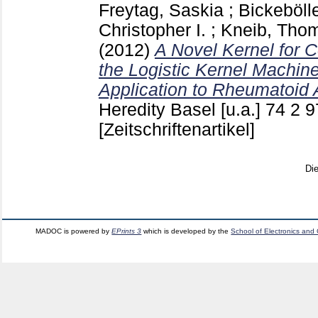
Freytag, Saskia
;
Bickeböll
Christopher I.
;
Kneib, Tho
(2012)
A Novel Kernel for C
the Logistic Kernel Machine
Application to Rheumatoid Ar
Heredity Basel [u.a.]
74 2
9
[Zeitschriftenartikel]
Di
MADOC is powered by
EPrints 3
which is developed by the
School of Electronics and