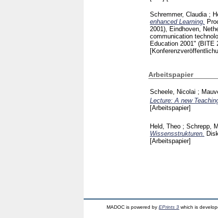
Schremmer, Claudia
;
H
enhanced Learning.
Pro
2001), Eindhoven, Neth
communication technolog
Education 2001" (BITE 
[Konferenzveröffentlich
Arbeitspapier
Scheele, Nicolai
;
Mauve
Lecture: A new Teachin
[Arbeitspapier]
Held, Theo
;
Schrepp, M
Wissensstrukturen.
Disk
[Arbeitspapier]
MADOC is powered by
EPrints 3
which is develo