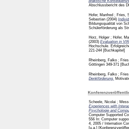
praktische Konsequenz
Abschlussbericht des 
Hofer, Manfred
;
Fries, 
Sebastian
(2004)
Indivi
Bildungsqualität von Sch
Schülerförderung als St
Horz, Holger
;
Hofer, Ma
(2003)
Evaluation in VI
Hochschule. Erfolgreich
221-244
[Buchkapitel]
Rheinberg, Falko
;
Fries
Göttingen
349-371
[Buch
Rheinberg, Falko
;
Fries
Denkförderung.
Motivat
Konferenzveröffentl
Scheele, Nicolai
;
Wesse
Experiences with Intera
Psychologie and Compu
Computer Supported Coll
556
In: Computer suppor
4, 2005 / Internation C
[u.a.]
[Konferenzveröffen