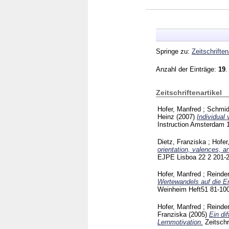
Springe zu:
Zeitschriften
Anzahl der Einträge:
19
.
Zeitschriftenartikel
Hofer, Manfred
;
Schmid
Heinz
(2007)
Individual 
Instruction Amsterdam
Dietz, Franziska
;
Hofer
orientation, valences, 
EJPE Lisboa
22 2
201-
Hofer, Manfred
;
Reinder
Wertewandels auf die En
Weinheim
Heft51
81-10
Hofer, Manfred
;
Reinder
Franziska
(2005)
Ein di
Lernmotivation.
Zeitsch