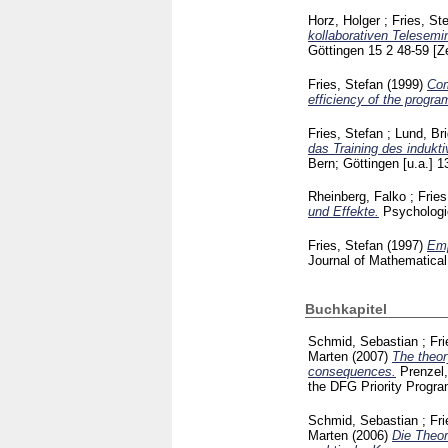
Horz, Holger
;
Fries, St
kollaborativen Telesem
Göttingen
15 2
48-59
[Z
Fries, Stefan
(1999)
Com
efficiency of the progr
Fries, Stefan
;
Lund, Bri
das Training des indukt
Bern; Göttingen [u.a.]
1
Rheinberg, Falko
;
Fries
und Effekte.
Psychologi
Fries, Stefan
(1997)
Emp
Journal of Mathematica
Buchkapitel
Schmid, Sebastian
;
Fri
Marten
(2007)
The theor
consequences.
Prenzel
the DFG Priority Progr
Schmid, Sebastian
;
Fri
Marten
(2006)
Die Theor