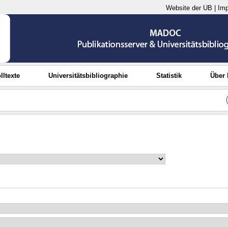
Website der UB
|
Im
lltexte
Universitätsbibliographie
Statistik
Über