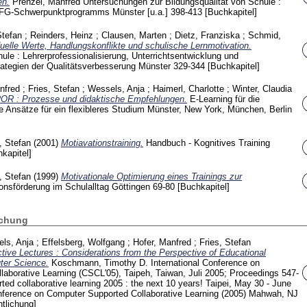
en.
Prenzel, Manfred
Untersuchungen zur Bildungsqualität von Schule :
DFG-Schwerpunktprogramms Münster [u.a.]
398-413
[Buchkapitel]
Stefan
;
Reinders, Heinz
;
Clausen, Marten
;
Dietz, Franziska
;
Schmid,
duelle Werte, Handlungskonflikte und schulische Lernmotivation.
ule : Lehrerprofessionalisierung, Unterrichtsentwicklung und
rategien der Qualitätsverbesserung Münster
329-344
[Buchkapitel]
nfred
;
Fries, Stefan
;
Wessels, Anja
;
Haimerl, Charlotte
;
Winter, Claudia
ROR : Prozesse und didaktische Empfehlungen.
E-Learning für die
e Ansätze für ein flexibleres Studium Münster, New York, München, Berlin
, Stefan
(2001)
Motiavationstraining.
Handbuch - Kognitives Training
kapitel]
, Stefan
(1999)
Motivationale Optimierung eines Trainings zur
ionsförderung im Schulalltag Göttingen
69-80
[Buchkapitel]
ichung
ls, Anja
;
Effelsberg, Wolfgang
;
Hofer, Manfred
;
Fries, Stefan
ctive Lectures : Considerations from the Perspective of Educational
ter Science.
Koschmann, Timothy D.
International Conference on
aborative Learning (CSCL'05), Taipeh, Taiwan, Juli 2005; Proceedings
547-
ted collaborative learning 2005 : the next 10 years! Taipei, May 30 - June
onference on Computer Supported Collaborative Learning (2005) Mahwah, NJ
tlichung]