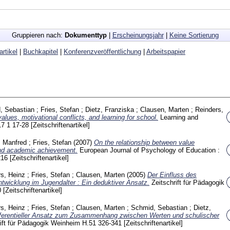
Gruppieren nach:
Dokumenttyp
|
Erscheinungsjahr
|
Keine Sortierung
artikel
|
Buchkapitel
|
Konferenzveröffentlichung
|
Arbeitspapier
, Sebastian
;
Fries, Stefan
;
Dietz, Franziska
;
Clausen, Marten
;
Reinders,
values, motivational conflicts, and learning for school.
Learning and
17 1
17-28
[Zeitschriftenartikel]
, Manfred
;
Fries, Stefan
(2007)
On the relationship between value
and academic achievement.
European Journal of Psychology of Education :
216
[Zeitschriftenartikel]
s, Heinz
;
Fries, Stefan
;
Clausen, Marten
(2005)
Der Einfluss des
twicklung im Jugendalter : Ein deduktiver Ansatz.
Zeitschrift für Pädagogik
0
[Zeitschriftenartikel]
s, Heinz
;
Fries, Stefan
;
Clausen, Marten
;
Schmid, Sebastian
;
Dietz,
fferentieller Ansatz zum Zusammenhang zwischen Werten und schulischer
rift für Pädagogik Weinheim
H.51
326-341
[Zeitschriftenartikel]