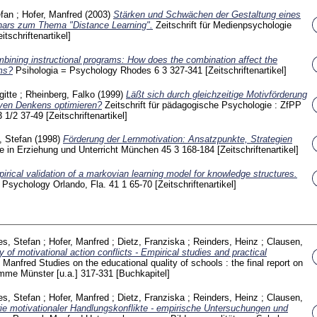
efan
;
Hofer, Manfred
(2003)
Stärken und Schwächen der Gestaltung eines
inars zum Thema "Distance Learning".
Zeitschrift für Medienpsychologie
eitschriftenartikel]
bining instructional programs: How does the combination affect the
ams?
Psihologia = Psychology Rhodes
6 3
327-341
[Zeitschriftenartikel]
gitte
;
Rheinberg, Falko
(1999)
Läßt sich durch gleichzeitige Motivförderung
iven Denkens optimieren?
Zeitschrift für pädagogische Psychologie : ZfPP
3 1/2
37-49
[Zeitschriftenartikel]
, Stefan
(1998)
Förderung der Lernmotivation: Ansatzpunkte, Strategien
e in Erziehung und Unterricht München
45 3
168-184
[Zeitschriftenartikel]
irical validation of a markovian learning model for knowledge structures.
l Psychology Orlando, Fla.
41 1
65-70
[Zeitschriftenartikel]
es, Stefan
;
Hofer, Manfred
;
Dietz, Franziska
;
Reinders, Heinz
;
Clausen,
y of motivational action conflicts - Empirical studies and practical
, Manfred
Studies on the educational quality of schools : the final report on
amme Münster [u.a.]
317-331
[Buchkapitel]
es, Stefan
;
Hofer, Manfred
;
Dietz, Franziska
;
Reinders, Heinz
;
Clausen,
ie motivationaler Handlungskonflikte - empirische Untersuchungen und