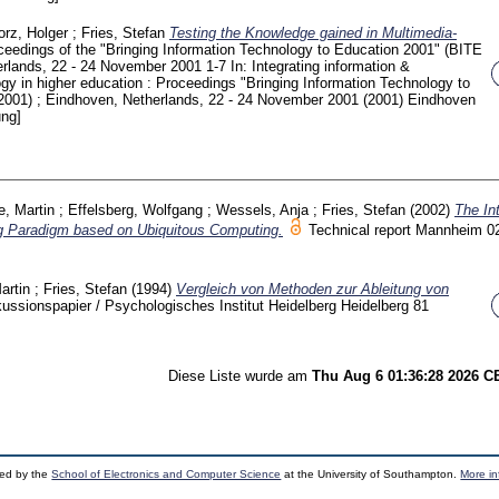
orz, Holger
;
Fries, Stefan
Testing the Knowledge gained in Multimedia-
ceedings of the "Bringing Information Technology to Education 2001" (BITE
erlands, 22 - 24 November 2001
1-7
In: Integrating information &
y in higher education : Proceedings "Bringing Information Technology to
2001) ; Eindhoven, Netherlands, 22 - 24 November 2001 (2001) Eindhoven
ung]
, Martin
;
Effelsberg, Wolfgang
;
Wessels, Anja
;
Fries, Stefan
(2002)
The In
g Paradigm based on Ubiquitous Computing.
Technical report Mannheim
0
artin
;
Fries, Stefan
(1994)
Vergleich von Methoden zur Ableitung von
ussionspapier / Psychologisches Institut Heidelberg Heidelberg
81
Diese Liste wurde am
Thu Aug 6 01:36:28 2026 
ped by the
School of Electronics and Computer Science
at the University of Southampton.
More in