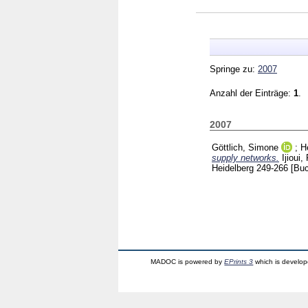
Springe zu:
2007
Anzahl der Einträge:
1
.
2007
Göttlich, Simone
;
H
supply networks.
Ijioui
Heidelberg
249-266
[Buc
MADOC is powered by
EPrints 3
which is develo