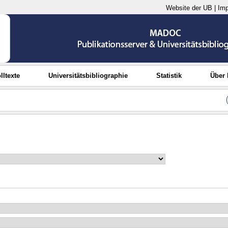
Website der UB
|
Im
lltexte
Universitätsbibliographie
Statistik
Über