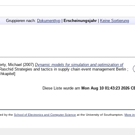
Gruppieren nach:
Dokumenttyp
|
Erscheinungsjahr
|
Keine Sortierung
erty, Michael
(2007)
Dynamic models for simulation and optimization of
, Raschid
Strategies and tactics in supply chain event management Berlin ;
hkapitel]
Diese Liste wurde am
Mon Aug 10 01:43:23 2026 
ped by the
School of Electronics and Computer Science
at the University of Southampton.
More in