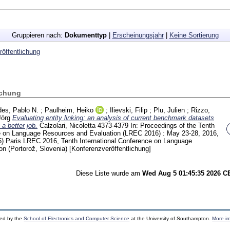
Gruppieren nach:
Dokumenttyp
|
Erscheinungsjahr
|
Keine Sortierung
öffentlichung
ichung
es, Pablo N.
;
Paulheim, Heiko
;
Ilievski, Filip
;
Plu, Julien
;
Rizzo,
Jörg
Evaluating entity linking: an analysis of current benchmark datasets
a better job.
Calzolari, Nicoletta
4373-4379
In: Proceedings of the Tenth
ce on Language Resources and Evaluation (LREC 2016) : May 23-28, 2016,
6) Paris
LREC 2016, Tenth International Conference on Language
on (Portorož, Slovenia)
[Konferenzveröffentlichung]
Diese Liste wurde am
Wed Aug 5 01:45:35 2026 
ped by the
School of Electronics and Computer Science
at the University of Southampton.
More in