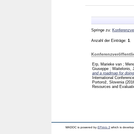
Springe zu:
Konferenzver
Anzahl der Einträge:
1
.
Konferenzveröffentl
Erp, Marieke van
;
Mend
Giuseppe
;
Waitelonis, 
and a roadmap for doing 
International Conferen
Portorož, Slovenia (201
Resources and Evaluati
MADOC is powered by
EPrints 3
which is develo