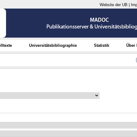
Website der UB
|
Im
lltexte
Universitätsbibliographie
Statistik
Über