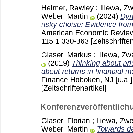
Heimer, Rawley
;
Iliewa, Zw
Weber, Martin
(2024)
Dyn
risky choise: Evidence from 
American Economic Review 
115 1
330-363
[Zeitschriften
Glaser, Markus
;
Iliewa, Zw
(2019)
Thinking about pri
about returns in financial m
Finance Hoboken, NJ [u.a.
[Zeitschriftenartikel]
Konferenzveröffentlich
Glaser, Florian
;
Iliewa, Zwe
Weber, Martin
Towards de