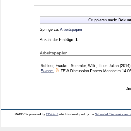
Gruppieren nach:
Dokum
Springe zu:
Arbeitspapier
Anzahl der Einträge:
1
.
Arbeitspapier
Schleer, Frauke
;
Semmler, Willi
;
Illner, Julian
(2014
Europe.
ZEW Discussion Papers Mannheim
14-0
Di
MADOC is powered by
EPrints 3
which is developed by the
School of Electronics and