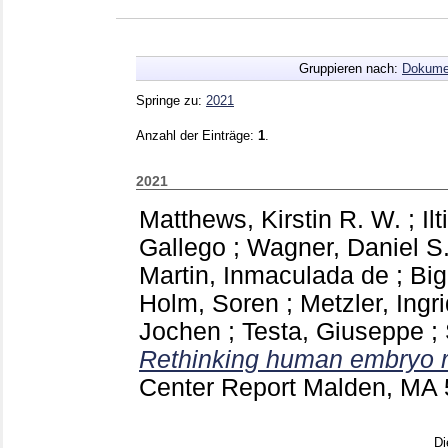
Gruppieren nach:
Dokume
Springe zu:
2021
Anzahl der Einträge:
1
.
2021
Matthews, Kirstin R. W.
;
Il
Gallego
;
Wagner, Daniel S
Martin, Inmaculada de
;
Big
Holm, Soren
;
Metzler, Ingr
Jochen
;
Testa, Giuseppe
;
Rethinking human embryo r
Center Report Malden, MA
Di