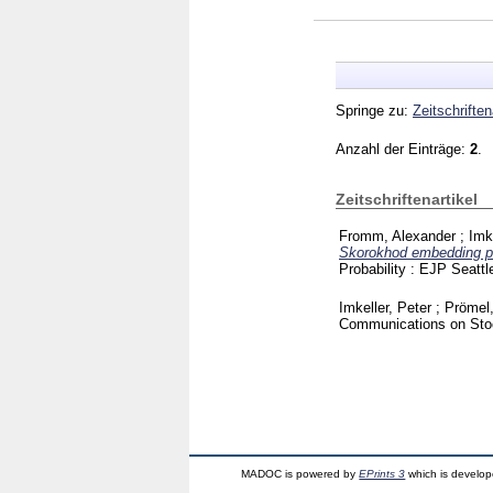
Springe zu:
Zeitschriften
Anzahl der Einträge:
2
.
Zeitschriftenartikel
Fromm, Alexander
;
Imk
Skorokhod embedding pro
Probability : EJP Seatt
Imkeller, Peter
;
Prömel,
Communications on Sto
MADOC is powered by
EPrints 3
which is develo