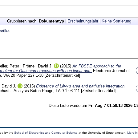
Gruppieren nach:
Dokumenttyp
|
Erscheinungsjahr
|
Keine Sortierung
artikel
eller, Peter
;
Prömel, David J.
(2015)
An FBSDE approach to the
blem for Gaussian processes with non-linear drift.
Electronic Journal of
le, WA
20 Paper 127
1-38
[Zeitschriftenartikel]
 David J.
(2015)
Existence of Lévy's area and pathwise integration.
chastic Analysis Baton Rouge, LA
9 1
93-111
[Zeitschriftenartikel]
Diese Liste wurde am
Fri Aug 7 01:50:13 2026 
ped by the
School of Electronics and Computer Science
at the University of Southampton.
More in