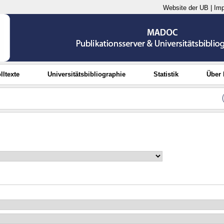
Website der UB
|
Im
lltexte
Universitätsbibliographie
Statistik
Über