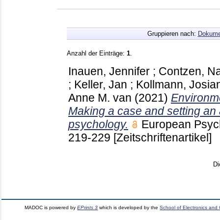
Gruppieren nach:
Dokume
Anzahl der Einträge:
1
.
Inauen, Jennifer
;
Contzen, N
;
Keller, Jan
;
Kollmann, Josia
Anne M. van
(2021)
Environme
Making a case and setting an 
psychology.
European Psych
219-229
[Zeitschriftenartikel]
Di
MADOC is powered by
EPrints 3
which is developed by the
School of Electronics and