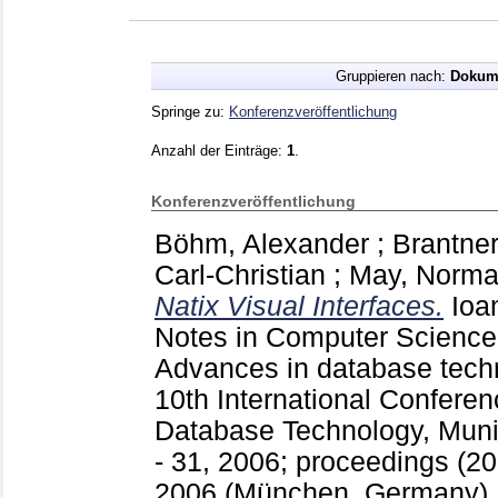
Gruppieren nach:
Dokum
Springe zu:
Konferenzveröffentlichung
Anzahl der Einträge:
1
.
Konferenzveröffentlichung
Böhm, Alexander
;
Brantner
Carl-Christian
;
May, Norm
Natix Visual Interfaces.
Ioa
Notes in Computer Scienc
Advances in database tech
10th International Confere
Database Technology, Mun
- 31, 2006; proceedings (20
2006 (München, Germany)