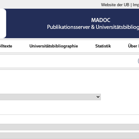
Website der UB
|
Im
lltexte
Universitätsbibliographie
Statistik
Über