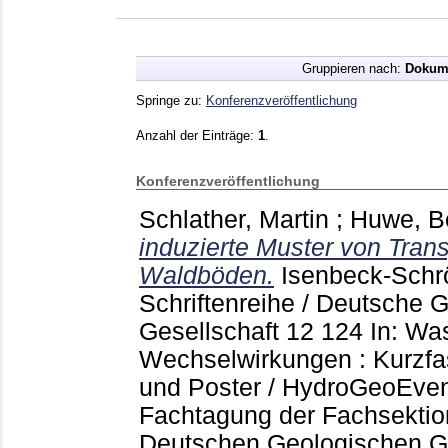
Gruppieren nach:
Dokum
Springe zu:
Konferenzveröffentlichung
Anzahl der Einträge:
1
.
Konferenzveröffentlichung
Schlather, Martin
;
Huwe, B
induzierte Muster von Tran
Waldböden.
Isenbeck-Schrö
Schriftenreihe / Deutsche 
Gesellschaft
12
124
In: Wa
Wechselwirkungen : Kurzfa
und Poster / HydroGeoEven
Fachtagung der Fachsektio
Deutschen Geologischen Ge