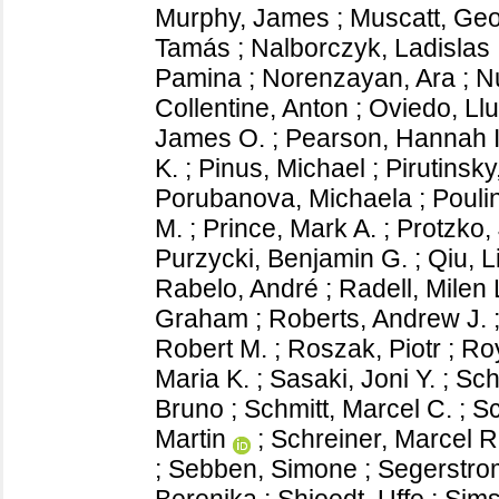
Murphy, James
;
Muscatt, Ge
Tamás
;
Nalborczyk, Ladislas
Pamina
;
Norenzayan, Ara
;
Nu
Collentine, Anton
;
Oviedo, Llu
James O.
;
Pearson, Hannah I
K.
;
Pinus, Michael
;
Pirutinsky
Porubanova, Michaela
;
Poulin
M.
;
Prince, Mark A.
;
Protzko,
Purzycki, Benjamin G.
;
Qiu, L
Rabelo, André
;
Radell, Milen 
Graham
;
Roberts, Andrew J.
Robert M.
;
Roszak, Piotr
;
Roy
Maria K.
;
Sasaki, Joni Y.
;
Sch
Bruno
;
Schmitt, Marcel C.
;
Sc
Martin
;
Schreiner, Marcel 
;
Sebben, Simone
;
Segerstro
Berenika
;
Shjoedt, Uffe
;
Sims