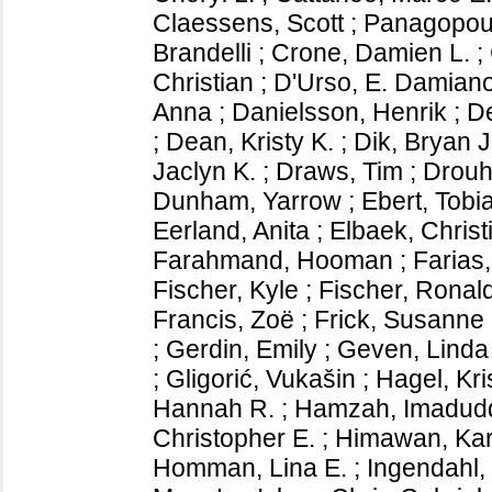
Claessens, Scott
;
Panagopoul
Brandelli
;
Crone, Damien L.
;
Christian
;
D'Urso, E. Damian
Anna
;
Danielsson, Henrik
;
De
;
Dean, Kristy K.
;
Dik, Bryan J
Jaclyn K.
;
Draws, Tim
;
Drouh
Dunham, Yarrow
;
Ebert, Tobi
Eerland, Anita
;
Elbaek, Christ
Farahmand, Hooman
;
Farias
Fischer, Kyle
;
Fischer, Ronal
Francis, Zoë
;
Frick, Susanne
;
Gerdin, Emily
;
Geven, Linda
;
Gligorić, Vukašin
;
Hagel, Kri
Hannah R.
;
Hamzah, Imadud
Christopher E.
;
Himawan, Kar
Homman, Lina E.
;
Ingendahl,