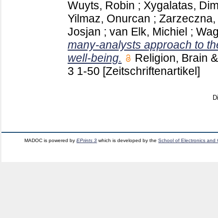
Wuyts, Robin
;
Xygalatas, Dimi
Yilmaz, Onurcan
;
Zarzeczna, 
Josjan
;
van Elk, Michiel
;
Wag
many-analysts approach to the
well-being.
Religion, Brain
3
1-50
[Zeitschriftenartikel]
D
MADOC is powered by
EPrints 3
which is developed by the
School of Electronics and