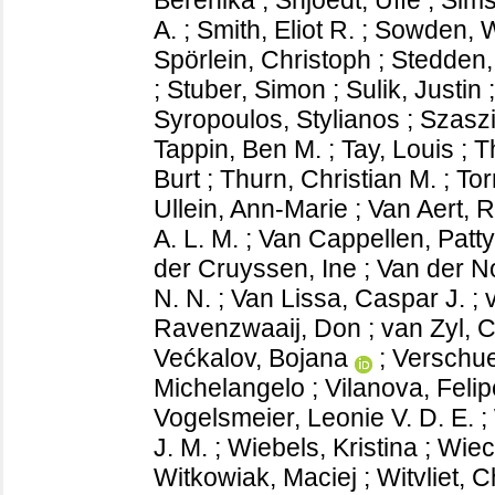
A.
;
Smith, Eliot R.
;
Sowden, W
Spörlein, Christoph
;
Stedden,
;
Stuber, Simon
;
Sulik, Justin
Syropoulos, Stylianos
;
Szaszi
Tappin, Ben M.
;
Tay, Louis
;
T
Burt
;
Thurn, Christian M.
;
Tor
Ullein, Ann-Marie
;
Van Aert, 
A. L. M.
;
Van Cappellen, Patty
der Cruyssen, Ine
;
Van der No
N. N.
;
Van Lissa, Caspar J.
;
Ravenzwaaij, Don
;
van Zyl, C
Većkalov, Bojana
;
Verschue
Michelangelo
;
Vilanova, Felip
Vogelsmeier, Leonie V. D. E.
;
J. M.
;
Wiebels, Kristina
;
Wiec
Witkowiak, Maciej
;
Witvliet, C