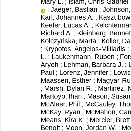
Mary L.
;
Islam, Chris-Gabriel
;
Jaeger, Bastian
;
Johnson,
Karl, Johannes A.
;
Kaszubows
Keefer, Lucas A.
;
Kelchterman
Richard A.
;
Kleinberg, Bennet
Kołczyńska, Marta
;
Koller, D
;
Krypotos, Angelos-Miltiadis
;
L.
;
Laukenmann, Ruben
;
For
Aryeh
;
Lehman, Barbara J.
;
Paul
;
Lorenz, Jennifer
;
Łowic
Maassen, Esther
;
Magyar-Rus
;
Marsh, Dylan R.
;
Martinez, 
Martoyo, Ihan
;
Mason, Susan
McAleer, Phil
;
McCauley, Th
McKay, Ryan
;
McMahon, Cami
Means, Kira K.
;
Mercier, Brett
Benoît
;
Moon, Jordan W.
;
Mo