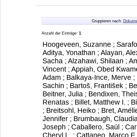
Gruppieren nach:
Dokume
Anzahl der Einträge:
1
.
Hoogeveen, Suzanne
;
Sarafo
Aditya, Yonathan
;
Alayan, Ale
Sacha
;
Alzahawi, Shilaan
;
Am
Vincent
;
Appiah, Obed Kwam
Adam
;
Balkaya-Ince, Merve
;
Sachin
;
Bartoš, František
;
Be
Beitner, Julia
;
Bendixen, Thei
Renatas
;
Billet, Matthew I.
;
Bi
;
Breitsohl, Heiko
;
Bret, Améli
Jennifer
;
Brumbaugh, Claudia
Joseph
;
Caballero, Saúl
;
Car
Cheryl L.
;
Cattaneo, Marco E.