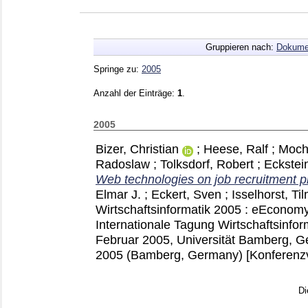
Gruppieren nach:
Dokume
Springe zu:
2005
Anzahl der Einträge:
1
.
2005
Bizer, Christian
;
Heese, Ralf
;
Moch
Radoslaw
;
Tolksdorf, Robert
;
Eckstei
Web technologies on job recruitment p
Elmar J.
;
Eckert, Sven
;
Isselhorst, Ti
Wirtschaftsinformatik 2005 : eEconomy
Internationale Tagung Wirtschaftsinfor
Februar 2005, Universität Bamberg, 
2005 (Bamberg, Germany)
[Konferenzv
Di