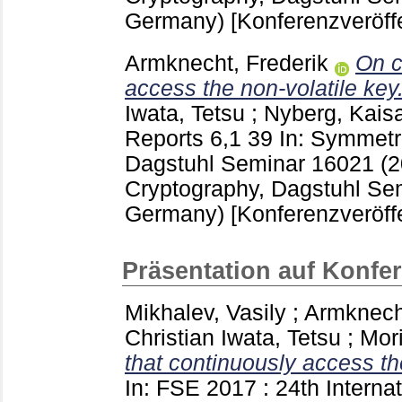
Germany)
[Konferenzveröff
Armknecht, Frederik
On c
access the non-volatile key
Iwata, Tetsu
;
Nyberg, Kais
Reports
6,1
39
In: Symmetri
Dagstuhl Seminar 16021 (
Cryptography, Dagstuhl Se
Germany)
[Konferenzveröff
Präsentation auf Konfe
Mikhalev, Vasily
;
Armknecht
Christian
Iwata, Tetsu
;
Mori
that continuously access th
In: FSE 2017 : 24th Interna