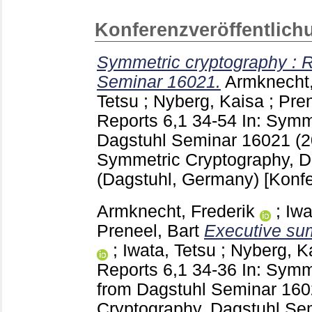
Konferenzveröffentlich
Symmetric cryptography : R
Seminar 16021.
Armknecht,
Tetsu
;
Nyberg, Kaisa
;
Pren
Reports
6,1
34-54
In: Symm
Dagstuhl Seminar 16021 (
Symmetric Cryptography, D
(Dagstuhl, Germany)
[Konfe
Armknecht, Frederik
;
Iwa
Preneel, Bart
Executive su
;
Iwata, Tetsu
;
Nyberg, K
Reports
6,1
34-36
In: Symm
from Dagstuhl Seminar 16
Cryptography, Dagstuhl Se