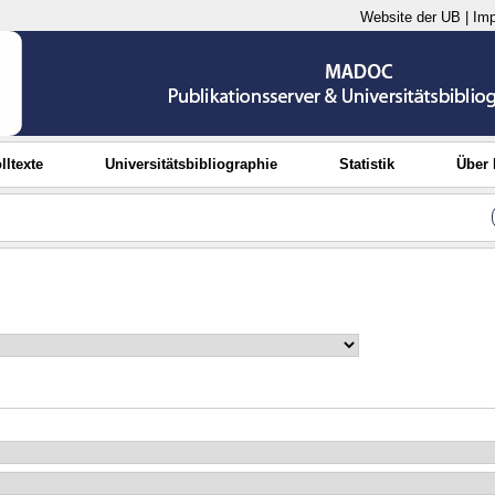
Website der UB
|
Im
lltexte
Universitätsbibliographie
Statistik
Über