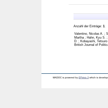
Anzahl der Einträge:
1
.
Valentino, Nicolas A.
;
S
Martha
;
Hahn, Kyu S.
D.
;
Kobayashi, Tetsuro
British Journal of Poli
MADOC is powered by
EPrints 3
which is develo