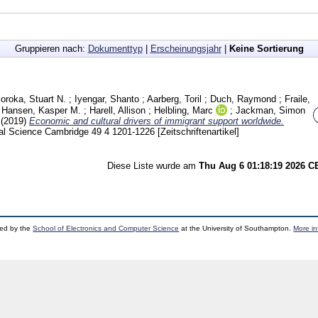
Gruppieren nach:
Dokumenttyp
|
Erscheinungsjahr
|
Keine Sortierung
oroka, Stuart N.
;
Iyengar, Shanto
;
Aarberg, Toril
;
Duch, Raymond
;
Fraile,
;
Hansen, Kasper M.
;
Harell, Allison
;
Helbling, Marc
;
Jackman, Simon
(2019)
Economic and cultural drivers of immigrant support worldwide.
tical Science Cambridge
49 4
1201-1226
[Zeitschriftenartikel]
Diese Liste wurde am
Thu Aug 6 01:18:19 2026 
ped by the
School of Electronics and Computer Science
at the University of Southampton.
More in