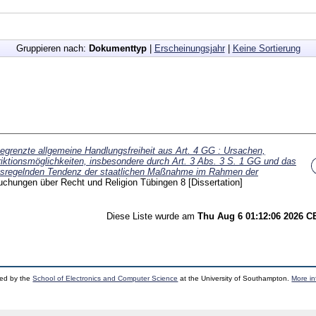
Gruppieren nach:
Dokumenttyp
|
Erscheinungsjahr
|
Keine Sortierung
egrenzte allgemeine Handlungsfreiheit aus Art. 4 GG : Ursachen,
ktionsmöglichkeiten, insbesondere durch Art. 3 Abs. 3 S. 1 GG und das
gionsregelnden Tendenz der staatlichen Maßnahme im Rahmen der
uchungen über Recht und Religion Tübingen
8
[Dissertation]
Diese Liste wurde am
Thu Aug 6 01:12:06 2026 
ped by the
School of Electronics and Computer Science
at the University of Southampton.
More in