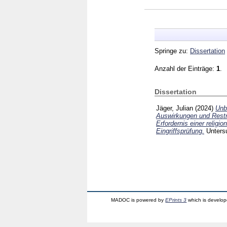
Springe zu:
Dissertation
Anzahl der Einträge:
1
.
Dissertation
Jäger, Julian
(2024)
Unb
Auswirkungen und Restri
Erfordernis einer reli
Eingriffsprüfung.
Unters
MADOC is powered by
EPrints 3
which is develo