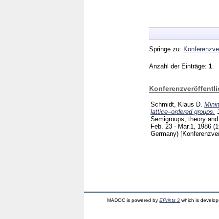
Springe zu:
Konferenzver
Anzahl der Einträge:
1
.
Konferenzveröffentl
Schmidt, Klaus D.
Minim
lattice–ordered groups.
Semigroups, theory and 
Feb. 23 - Mar.1, 1986 (1
Germany)
[Konferenzver
MADOC is powered by
EPrints 3
which is develo