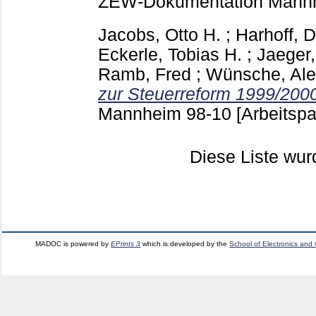
ZEW-Dokumentation Man
Jacobs, Otto H.
;
Harhoff, 
Eckerle, Tobias H.
;
Jaeger,
Ramb, Fred
;
Wünsche, Ale
zur Steuerreform 1999/200
Mannheim
98-10
[Arbeitspa
Diese Liste wu
MADOC is powered by
EPrints 3
which is developed by the
School of Electronics and