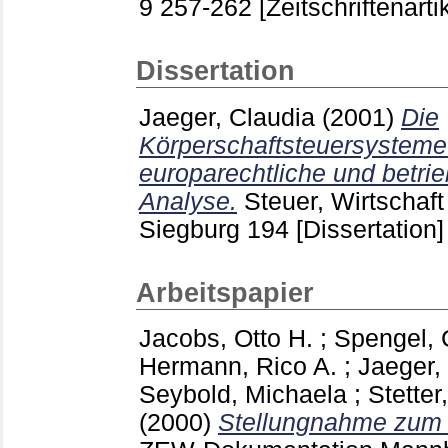
9
257-262
[Zeitschriftenarti
Dissertation
Jaeger, Claudia
(2001)
Die
Körperschaftsteuersysteme 
europarechtliche und betrie
Analyse.
Steuer, Wirtschaf
Siegburg
194
[Dissertation]
Arbeitspapier
Jacobs, Otto H.
;
Spengel, 
Hermann, Rico A.
;
Jaeger,
Seybold, Michaela
;
Stetter
(2000)
Stellungnahme zum 