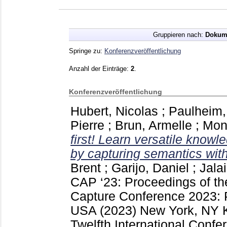
Gruppieren nach:
Dokum
Springe zu:
Konferenzveröffentlichung
Anzahl der Einträge:
2
.
Konferenzveröffentlichung
Hubert, Nicolas
;
Paulheim,
Pierre
;
Brun, Armelle
;
Mon
first! Learn versatile kno
by capturing semantics wi
Brent
;
Garijo, Daniel
;
Jala
CAP ‘23: Proceedings of t
Capture Conference 2023: P
USA (2023) New York, NY
Twelfth International Conf