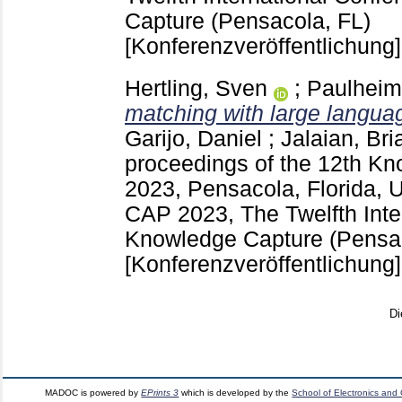
Capture (Pensacola, FL)
[Konferenzveröffentlichung]
Hertling, Sven
;
Paulheim
matching with large langua
Garijo, Daniel
;
Jalaian, Bri
proceedings of the 12th K
2023, Pensacola, Florida,
CAP 2023, The Twelfth Inte
Knowledge Capture (Pensac
[Konferenzveröffentlichung]
Di
MADOC is powered by
EPrints 3
which is developed by the
School of Electronics and