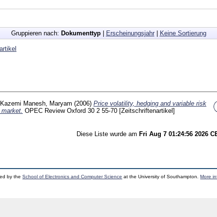
Gruppieren nach:
Dokumenttyp
|
Erscheinungsjahr
|
Keine Sortierung
artikel
Kazemi Manesh, Maryam
(2006)
Price volatility, hedging and variable risk
l market.
OPEC Review Oxford
30 2
55-70
[Zeitschriftenartikel]
Diese Liste wurde am
Fri Aug 7 01:24:56 2026 
ped by the
School of Electronics and Computer Science
at the University of Southampton.
More in