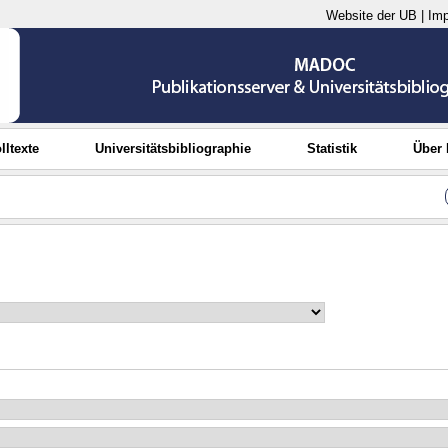
Website der UB
|
Im
lltexte
Universitätsbibliographie
Statistik
Über