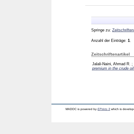
Springe zu:
Zeitschriften
Anzahl der Einträge:
1
.
Zeitschriftenartikel
Jalali‐Naini, Ahmad R.
;
premium in the crude oi
MADOC is powered by
EPrints 3
which is develo