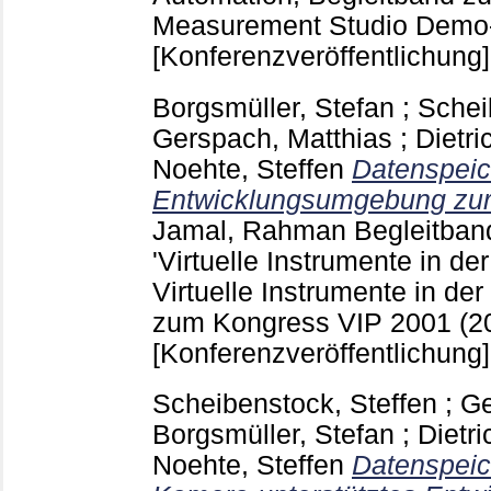
Measurement Studio Demo-C
[Konferenzveröffentlichung]
Borgsmüller, Stefan
;
Schei
Gerspach, Matthias
;
Dietri
Noehte, Steffen
Datenspeic
Entwicklungsumgebung zur 
Jamal, Rahman
Begleitban
'Virtuelle Instrumente in de
Virtuelle Instrumente in der
zum Kongress VIP 2001 (2
[Konferenzveröffentlichung]
Scheibenstock, Steffen
;
Ge
Borgsmüller, Stefan
;
Dietri
Noehte, Steffen
Datenspeic