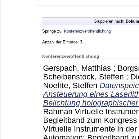
Gruppieren nach:
Dokum
Springe zu:
Konferenzveröffentlichung
Anzahl der Einträge:
3
.
Konferenzveröffentlichung
Gerspach, Matthias
;
Borgs
Scheibenstock, Steffen
;
Di
Noehte, Steffen
Datenspeic
Ansteuerung eines Laserlit
Belichtung holographischer
Rahman
Virtuelle Instrumen
Begleitband zum Kongress
Virtuelle Instrumente in der
Automation; Begleitband z