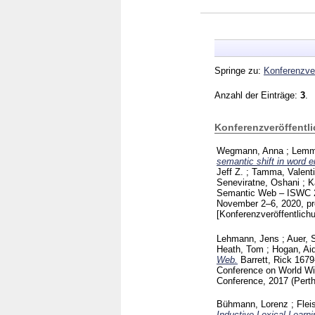
Springe zu:
Konferenzver
Anzahl der Einträge:
3
.
Konferenzveröffentl
Wegmann, Anna
;
Lemme
semantic shift in word 
Jeff Z.
;
Tamma, Valent
Seneviratne, Oshani
;
K
Semantic Web – ISWC 20
November 2–6, 2020, pro
[Konferenzveröffentlich
Lehmann, Jens
;
Auer, 
Heath, Tom
;
Hogan, Ai
Web.
Barrett, Rick
1679
Conference on World W
Conference, 2017 (Perth
Bühmann, Lorenz
;
Flei
Inductive Lexical Learn