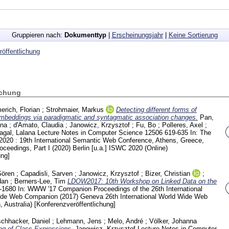
Gruppieren nach:
Dokumenttyp
|
Erscheinungsjahr
|
Keine Sortierung
öffentlichung
ichung
rich, Florian
;
Strohmaier, Markus
Detecting different forms of
embeddings via paradigmatic and syntagmatic association changes.
Pan,
ina
;
d'Amato, Claudia
;
Janowicz, Krzysztof
;
Fu, Bo
;
Polleres, Axel
;
agal, Lalana
Lecture Notes in Computer Science
12506
619-635
In: The
20 : 19th International Semantic Web Conference, Athens, Greece,
ceedings, Part I (2020) Berlin [u.a.]
ISWC 2020 (Online)
ung]
Sören
;
Capadisli, Sarven
;
Janowicz, Krzysztof
;
Bizer, Christian
;
dan
;
Berners-Lee, Tim
LDOW2017: 10th Workshop on Linked Data on the
-1680
In: WWW '17 Companion Proceedings of the 26th International
ide Web Companion (2017) Geneva
26th International World Wide Web
, Australia)
[Konferenzveröffentlichung]
schhacker, Daniel
;
Lehmann, Jens
;
Melo, André
;
Völker, Johanna
ing of Class Expressions.
Janowicz, Krzysztof
Lecture Notes in Computer