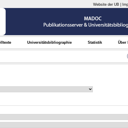
Website der UB
|
Im
lltexte
Universitätsbibliographie
Statistik
Über