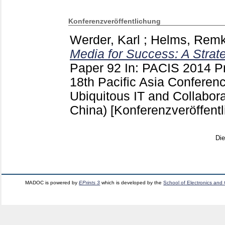
Konferenzveröffentlichung
Werder, Karl
;
Helms, Rem
Media for Success: A Strat
Paper 92
In: PACIS 2014 Pr
18th Pacific Asia Conferen
Ubiquitous IT and Collabor
China)
[Konferenzveröffent
Di
MADOC is powered by
EPrints 3
which is developed by the
School of Electronics and