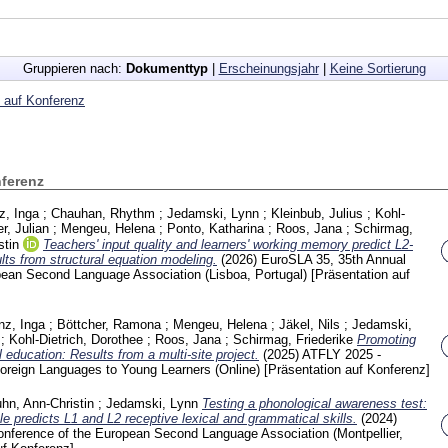
Gruppieren nach:
Dokumenttyp
|
Erscheinungsjahr
|
Keine Sortierung
 auf Konferenz
nferenz
z, Inga
;
Chauhan, Rhythm
;
Jedamski, Lynn
;
Kleinbub, Julius
;
Kohl-
r, Julian
;
Mengeu, Helena
;
Ponto, Katharina
;
Roos, Jana
;
Schirmag,
stin
Teachers' input quality and learners' working memory predict L2-
ts from structural equation modeling.
(2026)
EuroSLA 35, 35th Annual
pean Second Language Association (Lisboa, Portugal)
[Präsentation auf
nz, Inga
;
Böttcher, Ramona
;
Mengeu, Helena
;
Jäkel, Nils
;
Jedamski,
;
Kohl-Dietrich, Dorothee
;
Roos, Jana
;
Schirmag, Friederike
Promoting
l education: Results from a multi-site project.
(2025)
ATFLY 2025 -
oreign Languages to Young Learners (Online)
[Präsentation auf Konferenz]
hn, Ann-Christin
;
Jedamski, Lynn
Testing a phonological awareness test:
e predicts L1 and L2 receptive lexical and grammatical skills.
(2024)
onference of the European Second Language Association (Montpellier,