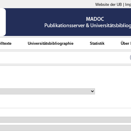
Website der UB
|
Im
lltexte
Universitätsbibliographie
Statistik
Über