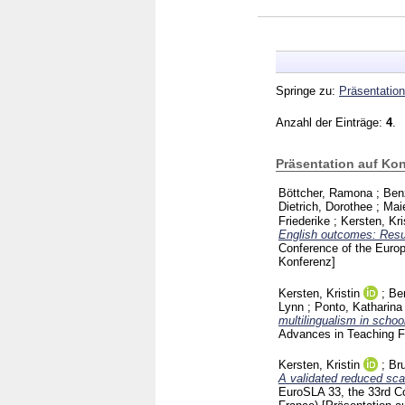
Springe zu:
Präsentation
Anzahl der Einträge:
4
.
Präsentation auf Ko
Böttcher, Ramona
;
Ben
Dietrich, Dorothee
;
Maie
Friederike
;
Kersten, Kri
English outcomes: Resul
Conference of the Euro
Konferenz]
Kersten, Kristin
;
Be
Lynn
;
Ponto, Katharina
multilingualism in schoo
Advances in Teaching F
Kersten, Kristin
;
Bru
A validated reduced scal
EuroSLA 33, the 33rd C